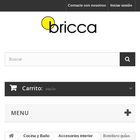
Contacte con nosotros
Iniciar sesión
Carrito:
vacío
MENU
Cocina y Baño
Accesorios interior
Botellero guías