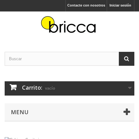
Contacte con nosotros
Iniciar sesión
Carrito:
vacío
MENU