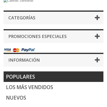
Herrajes para cabinas sanitaria
en tiendas, instalaciones
deportivas
CATEGORÍAS
PROMOCIONES ESPECIALES
INFORMACIÓN
POPULARES
LOS MÁS VENDIDOS
NUEVOS