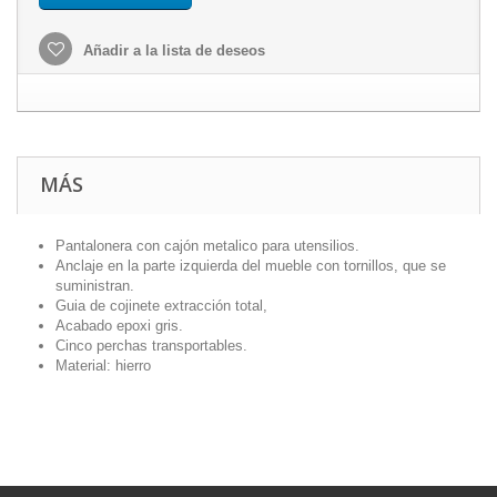
Añadir a la lista de deseos
MÁS
Pantalonera con cajón metalico para utensilios.
Anclaje en la parte izquierda del mueble con tornillos, que se
suministran.
Guia de cojinete extracción total,
Acabado epoxi gris.
Cinco perchas transportables.
Material: hierro