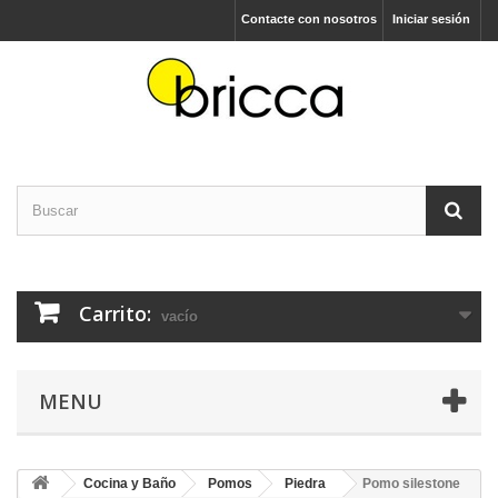
Contacte con nosotros
Iniciar sesión
Carrito:
vacío
MENU
Cocina y Baño
Pomos
Piedra
Pomo silestone