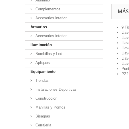
Aluminio
Complementos
MÁS
Accesorios interior
Armarios
9 Ti
Llav
Accesorios interior
Llav
Llav
Iluminación
Llav
Llav
Bombillas y Led
Llav
Apliques
Llav
Punt
Equipamiento
PZ2
Tiendas
Instalaciones Deportivas
Construcción
Manillas y Pomos
Bisagras
Cerrajeria