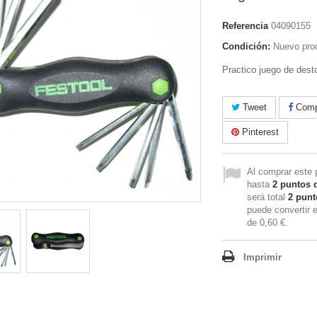
Referencia
04090155
Condición:
Nuevo pro
Practico juego de desto
Tweet
Compa
Pinterest
Al comprar este 
hasta
2
puntos d
será total
2
punto
puede convertir 
de
0,60 €
.
Imprimir