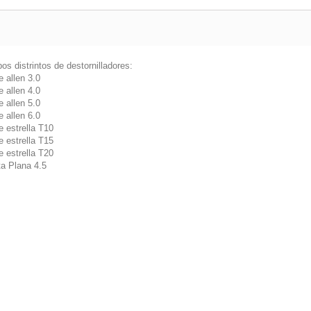
pos distrintos de destornilladores:
e allen 3.0
e allen 4.0
e allen 5.0
e allen 6.0
e estrella T10
e estrella T15
e estrella T20
a Plana 4.5