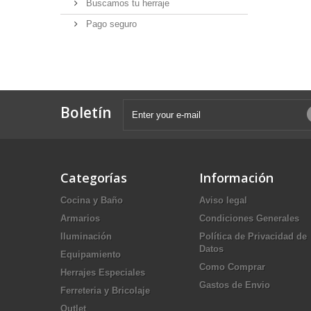
Buscamos tu herraje
Pago seguro
Boletín
Categorías
Información
Cocina y Baño
Aviso legal
Armarios
Condiciones Generales
Iluminación
Política de Privacidad de
Datos
Equipamiento
Como Comprar
Herrajes Especiales
Gastos de Envio
Ferreteria y Bricolaje
Outlet