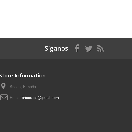
Síganos
Store Information
Bricca, España
Email:
bricca.es@gmail.com