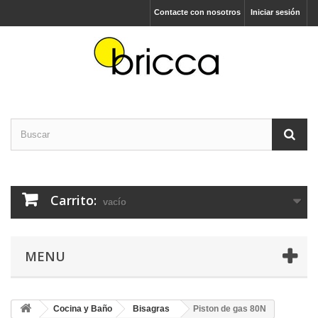
Contacte con nosotros
Iniciar sesión
Carrito:
vacío
MENU
Cocina y Baño
Bisagras
Piston de gas 80N