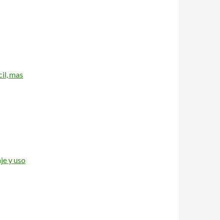
il, mas
je y uso