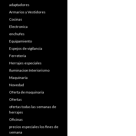
adaptadores
Armarios y Vestidores
Cocinas
Electronica
enchufes
Equipamiento
Espejos de vigilancia
Ferreteria
Herrajes especiales
Iluminacion Interiorismo
Maquinaria
Novedad
Oferta de maquinaria
Ofertas
ofertas todas las semanas de
herrajes
Oficinas
precios especiales los fines de
semana