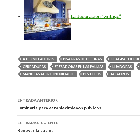
La decoración “vintage”
ATORNILLADORES
BISAGRAS DE COCINAS
BISAGRAS DE PU
CERRADURAS
FRESADORAS EN LAS PALMAS
LIJADORAS
MANILLAS ACERO INOXIDABLE
PESTILLOS
TALADROS
ENTRADA ANTERIOR
Ir a la entrada
Luminaria para establecimienos publicos
ENTRADA SIGUIENTE
Renovar la cocina