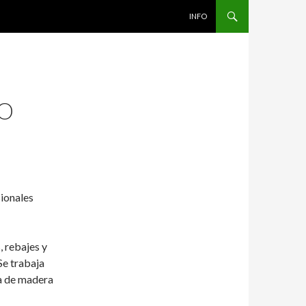
IR AL CONTENIDO
INFO
IO
ionales
, rebajes y
Se trabaja
za de madera