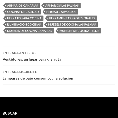
ARMARIOS CANARIAS
ARMARIOS LAS PALMAS
COCINAS DE CALIDAD
HERRAJES ARMARIOS
HERRAJES PARA COCINA
HERRAMIENTAS PROFESIONALES
ILUMINACION COCINAS
MUEBELS DE COCINA LAS PALMAS
MUEBLES DE COCINA CANARIAS
MUEBLES DE COCINA TELDE
ENTRADA ANTERIOR
Ir a la entrada
Vestidores, un lugar para disfrutar
ENTRADA SIGUIENTE
Lamparas de bajo consumo, una solución
BUSCAR