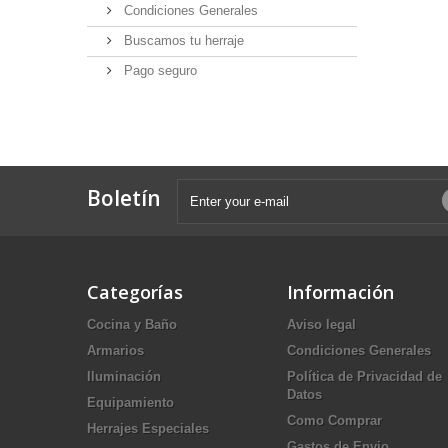
Condiciones Generales
Buscamos tu herraje
Pago seguro
Boletín
Categorías
Información
Cocina y Baño
Aviso legal
Armarios
Condiciones Generales
Iluminación
Política de Privacidad de
Datos
Equipamiento
Como Comprar
Herrajes Especiales
Gastos de Envio