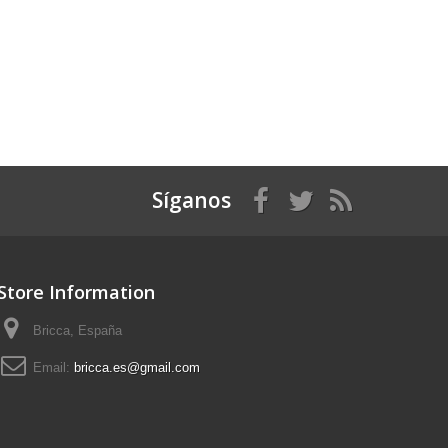
Síganos
Store Information
Bricca, España
Email:
bricca.es@gmail.com