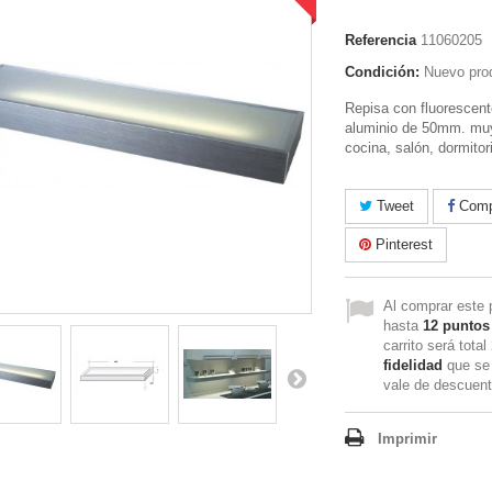
Referencia
11060205
Condición:
Nuevo pro
Repisa con fluorescen
aluminio de 50mm. muy
cocina, salón, dormitor
Tweet
Compa
Pinterest
Al comprar este 
hasta
12
puntos 
carrito será total
fidelidad
que se 
vale de descuen
Imprimir