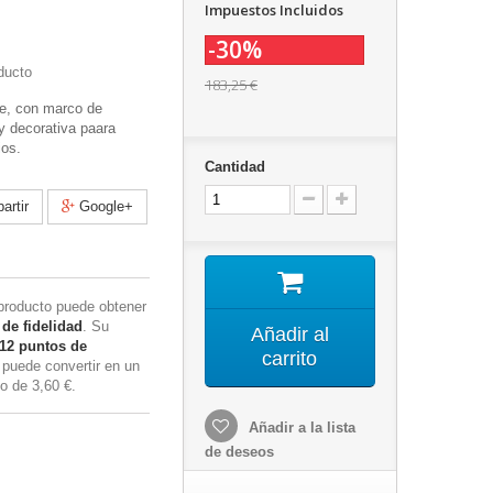
Impuestos Incluidos
-30%
ducto
183,25 €
te, con marco de
 decorativa paara
ios.
Cantidad
rtir
Google+
producto puede obtener
de fidelidad
. Su
Añadir al
12
puntos de
carrito
puede convertir en un
to de
3,60 €
.
Añadir a la lista
de deseos