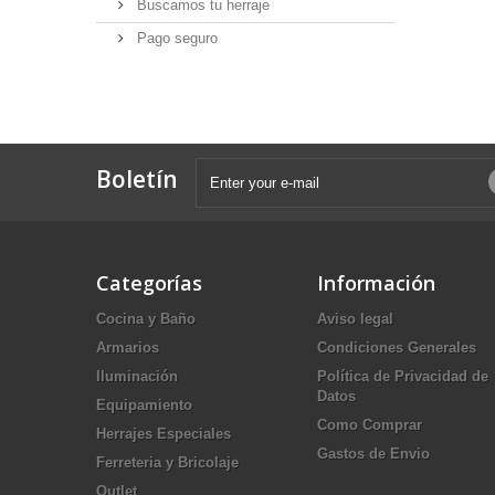
Buscamos tu herraje
Pago seguro
Boletín
Categorías
Información
Cocina y Baño
Aviso legal
Armarios
Condiciones Generales
Iluminación
Política de Privacidad de
Datos
Equipamiento
Como Comprar
Herrajes Especiales
Gastos de Envio
Ferreteria y Bricolaje
Outlet