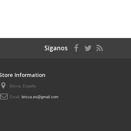
Síganos
Store Information
Bricca, España
Email:
bricca.es@gmail.com