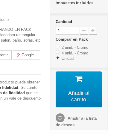
Impuestos Incluidos
ducto
Cantidad
RANDO EN PACK
llecedora rectangular.
Comprar en Pack
salon, baño, sofas, etc
2 unid. - Cromo
4 unid. - Cromo
rtir
Google+
Unidad
producto puede obtener
 fidelidad
. Su carrito
Añadir al
 de fidelidad
que se
en un vale de descuento
carrito
Añadir a la lista
de deseos