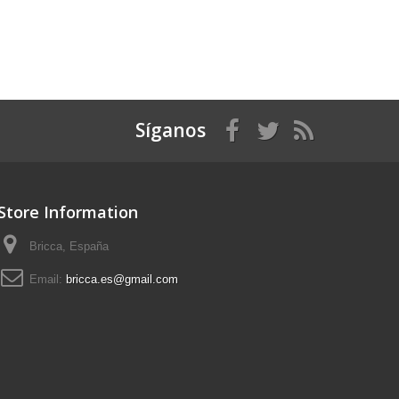
Síganos
Store Information
Bricca, España
Email:
bricca.es@gmail.com