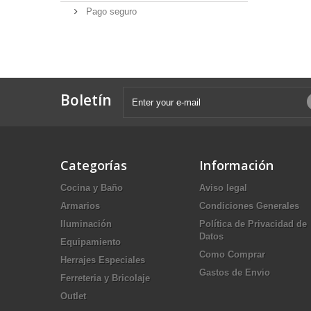
Pago seguro
Boletín
Categorías
Información
Cocina y Baño
Aviso legal
Armarios
Condiciones Generales
Iluminación
Política de Privacidad de
Datos
Equipamiento
Como Comprar
Herrajes Especiales
Gastos de Envio
Ferreteria y Bricolaje
Outlet