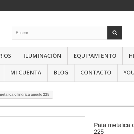
RIOS
ILUMINACIÓN
EQUIPAMIENTO
H
MI CUENTA
BLOG
CONTACTO
YO
metalica cilindrica angulo 225
Pata metalica c
225