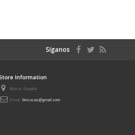
Síganos
Store Information
Bricca, España
Email:
bricca.es@gmail.com