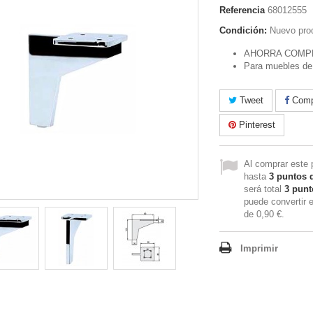
Referencia
68012555
Condición:
Nuevo pro
AHORRA COMP
Para muebles de 
Tweet
Compa
Pinterest
Al comprar este 
hasta
3
puntos d
será total
3
punto
puede convertir 
de
0,90 €
.
Imprimir