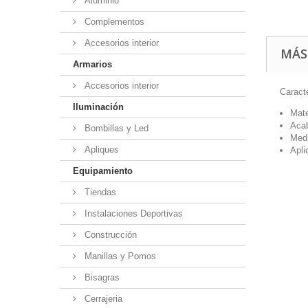
Aluminio
Complementos
Accesorios interior
MÁS
Armarios
Accesorios interior
Caracte
Iluminación
Mate
Acab
Bombillas y Led
Medi
Apliques
Apli
Equipamiento
Tiendas
Instalaciones Deportivas
Construcción
Manillas y Pomos
Bisagras
Cerrajeria