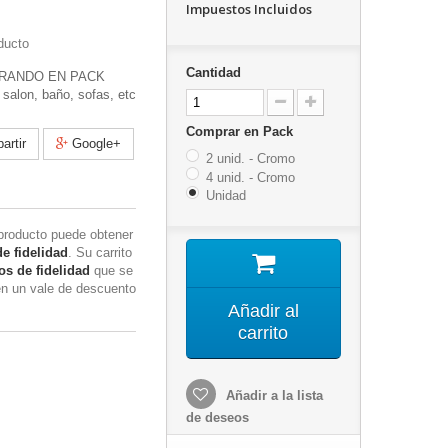
Impuestos Incluidos
ducto
Cantidad
RANDO EN PACK
salon, baño, sofas, etc
Comprar en Pack
rtir
Google+
2 unid. - Cromo
4 unid. - Cromo
Unidad
producto puede obtener
e fidelidad
. Su carrito
s de fidelidad
que se
en un vale de descuento
Añadir al
carrito
Añadir a la lista
de deseos