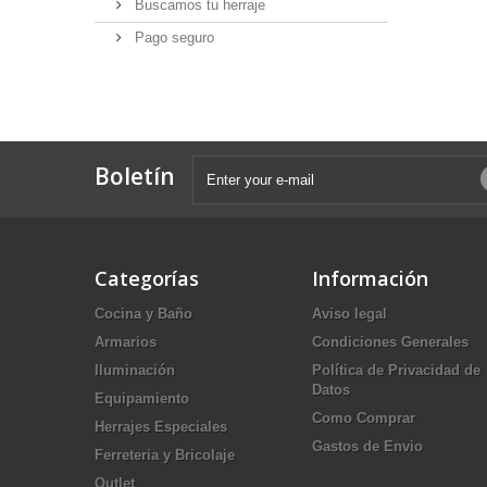
Buscamos tu herraje
Pago seguro
Boletín
Categorías
Información
Cocina y Baño
Aviso legal
Armarios
Condiciones Generales
Iluminación
Política de Privacidad de
Datos
Equipamiento
Como Comprar
Herrajes Especiales
Gastos de Envio
Ferreteria y Bricolaje
Outlet